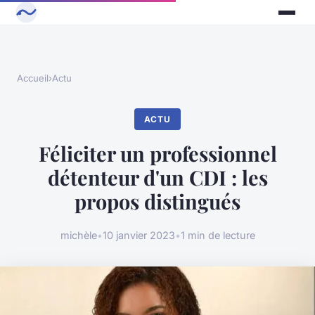
Accueil
›
Actu
ACTU
Féliciter un professionnel
détenteur d'un CDI : les
propos distingués
michèle
•
10 janvier 2023
•
1 min de lecture