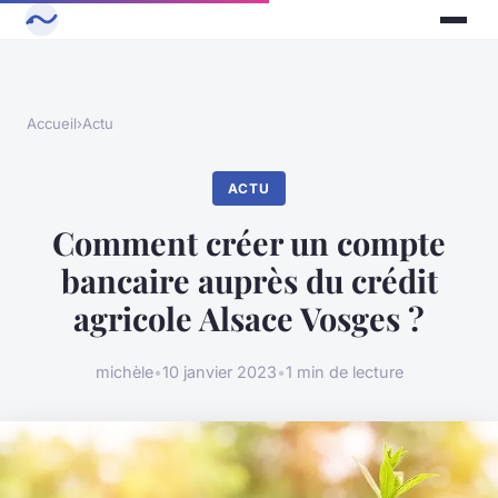
Accueil
›
Actu
ACTU
Comment créer un compte
bancaire auprès du crédit
agricole Alsace Vosges ?
michèle
•
10 janvier 2023
•
1 min de lecture