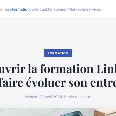
usiness
Formation
Juridique
Management
Marketing
Services
FORMATION
vrir la formation Li
faire évoluer son entr
michèle
•
23 avril 2024
•
5 min de lecture