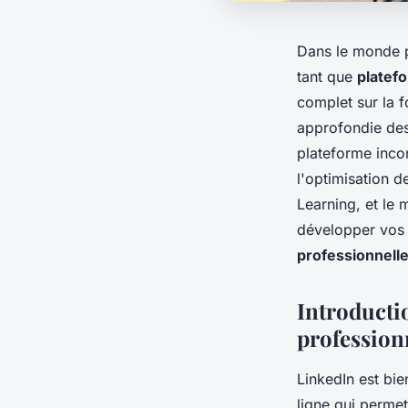
Dans le monde p
tant que
platef
complet sur la f
approfondie des 
plateforme incon
l'optimisation d
Learning, et le
développer vos 
professionnell
Introducti
profession
LinkedIn est bi
ligne qui permet