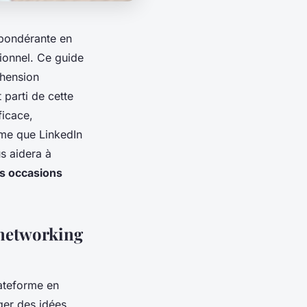
épondérante en
onnel. Ce guide
éhension
 parti de cette
ficace,
omme que LinkedIn
s aidera à
s occasions
 networking
lateforme en
ger des idées,