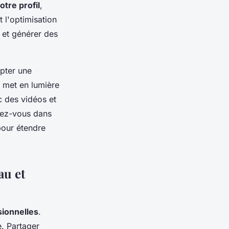
otre profil
,
t l'optimisation
n et générer des
opter une
i met en lumière
ec des vidéos et
gez-vous dans
pour étendre
au et
sionnelles
.
e. Partager