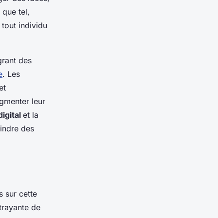
 que tel,
tout individu
grant des
e
. Les
et
ugmenter leur
digital
et la
eindre des
s sur cette
trayante de