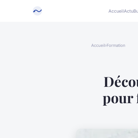
Accueil
Actu
B
Accueil
›
Formation
Décou
pour 