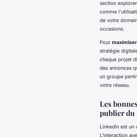
section explore
comme l'utilisat
de votre domaine
occasions.
Pour
maximiser 
stratégie digita
chaque projet di
des annonces qu
un groupe perti
votre réseau.
Les bonnes 
publier du
LinkedIn est un o
L’interaction av