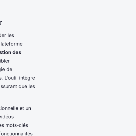
r
er les
plateforme
stion des
ibler
gie de
 L’outil intègre
assurant que les
ionnelle et un
vidéos
des mots-clés
fonctionnalités