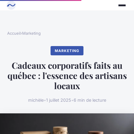
Accueil
›
Marketing
MARKETING
Cadeaux corporatifs faits au
québec : l'essence des artisans
locaux
michèle
•
1 juillet 2025
•
6 min de lecture