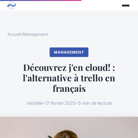
Accueil
›
Management
MANAGEMENT
Découvrez j'en cloud! :
l'alternative à trello en
français
michèle
•
17 février 2025
•
5 min de lecture