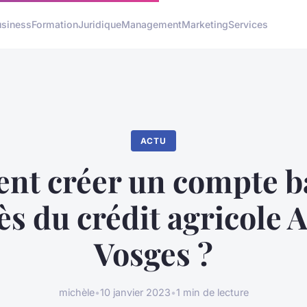
usiness
Formation
Juridique
Management
Marketing
Services
ACTU
t créer un compte b
s du crédit agricole 
Vosges ?
michèle
•
10 janvier 2023
•
1 min de lecture