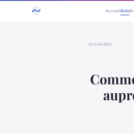
Accueil
Actu
B
Accueil
›
Actu
Commen
auprè