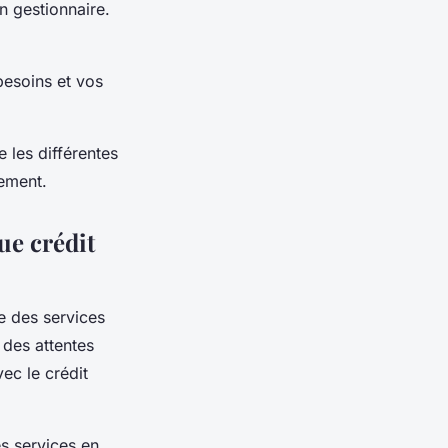
n gestionnaire.
besoins et vos
e les différentes
tement.
ue crédit
e des services
 des attentes
vec le crédit
es services en