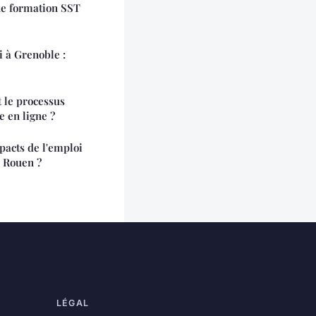
ne formation SST
 à Grenoble :
t le processus
e en ligne ?
pacts de l'emploi
à Rouen ?
LÉGAL