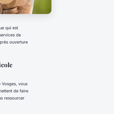
ue qui est
services de
après ouverture
icole
e Vosges, vous
ettent de faire
us ressourcer