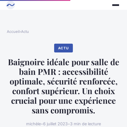
Accueil
›
Actu
ACTU
Baignoire idéale pour salle de
bain PMR : accessibilité
optimale, sécurité renforcée,
confort supérieur. Un choix
crucial pour une expérience
sans compromis.
michèle
•
6 juillet 2023
•
3 min de lecture