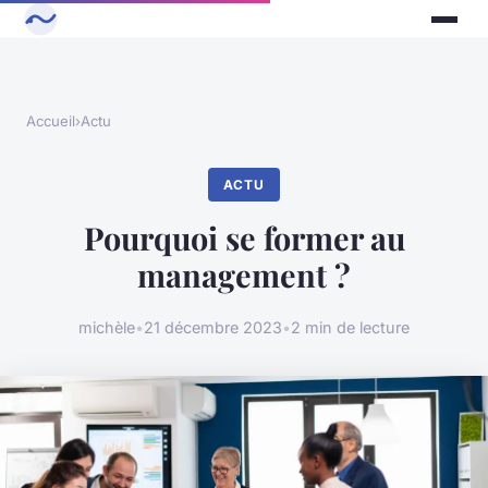
Accueil
›
Actu
ACTU
Pourquoi se former au
management ?
michèle
•
21 décembre 2023
•
2 min de lecture